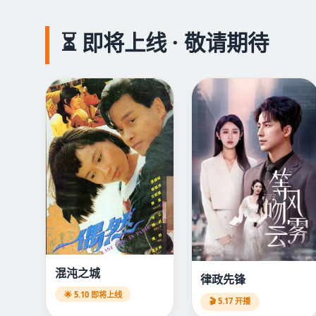
⏳ 即将上线 · 敬请期待
混沌之城
律政先锋
🌟 5.10 即将上线
🎬 5.17 开播