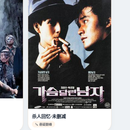
杀人回忆·未删减
🔪 悬疑巅峰