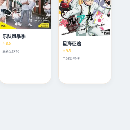
乐队风暴季
星海征途
⭐ 8.6
⭐ 9.5
更新至EP10
全26集·神作