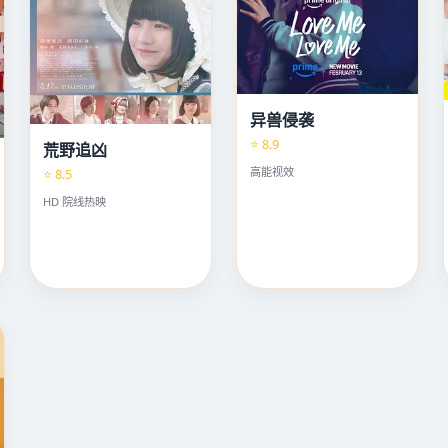
异兽侵袭
⭐ 8.9
荒野追凶
高能视效
⭐ 8.5
HD 院线热映