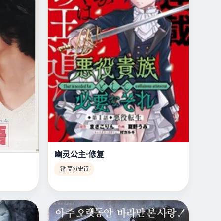
幽灵公主·修复
🏆 高分史诗