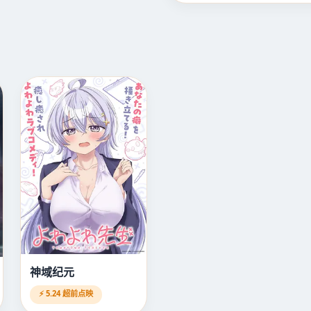
神域纪元
⚡ 5.24 超前点映