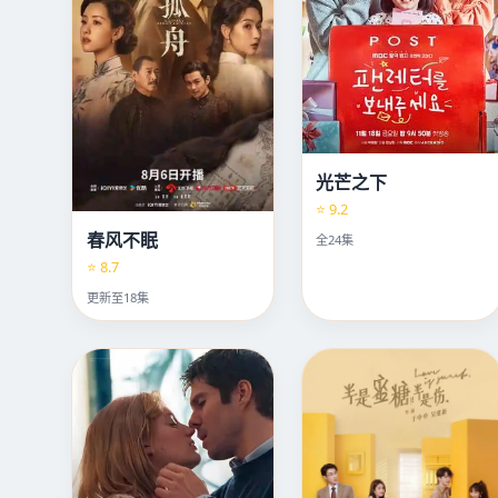
光芒之下
⭐ 9.2
春风不眠
全24集
⭐ 8.7
更新至18集