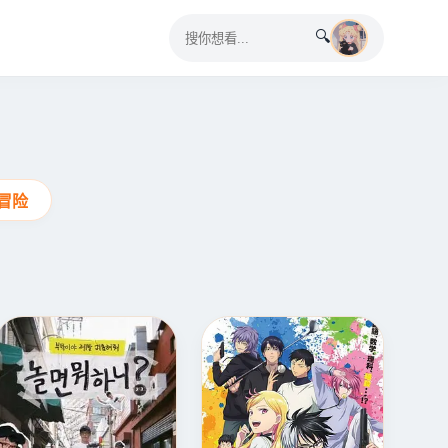
🔍
◀
▶
冒险