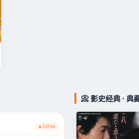
📀 影史经典 · 
🔥 237.4w