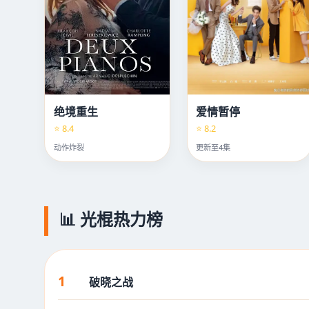
绝境重生
爱情暂停
⭐ 8.4
⭐ 8.2
动作炸裂
更新至4集
📊 光棍热力榜
1
破晓之战