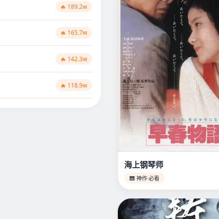
🔥 189.2w
🔥 165.7w
🔥 142.3w
🔥 118.9w
海上钢琴师
🎹 神作·必看