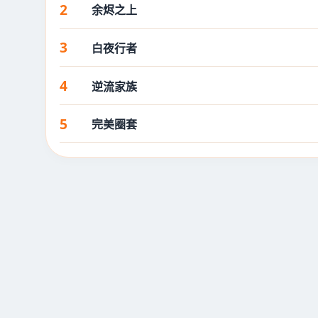
2
余烬之上
3
白夜行者
4
逆流家族
5
完美圈套